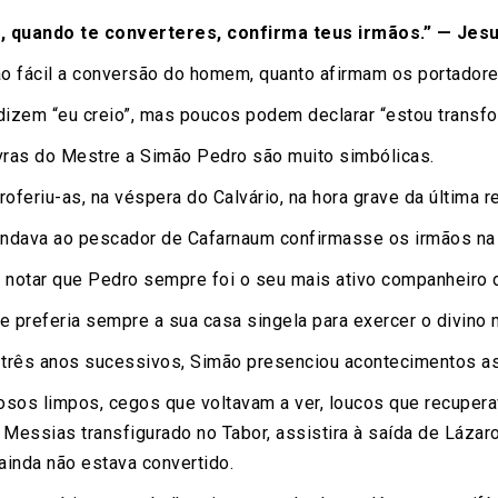
u, quando te converteres, confirma teus irmãos.” — Jesus
o fácil a conversão do homem, quanto afirmam os portador
izem “eu creio”, mas poucos podem declarar “estou transfo
ras do Mestre a Simão Pedro são muito simbólicas.
oferiu-as, na véspera do Calvário, na hora grave da última r
ava ao pescador de Cafarnaum confirmasse os irmãos na 
notar que Pedro sempre foi o seu mais ativo companheiro 
 preferia sempre a sua casa singela para exercer o divino m
 três anos sucessivos, Simão presenciou acontecimentos 
osos limpos, cegos que voltavam a ver, loucos que recuper
 Messias transfigurado no Tabor, assistira à saída de Lázaro
 ainda não estava convertido.