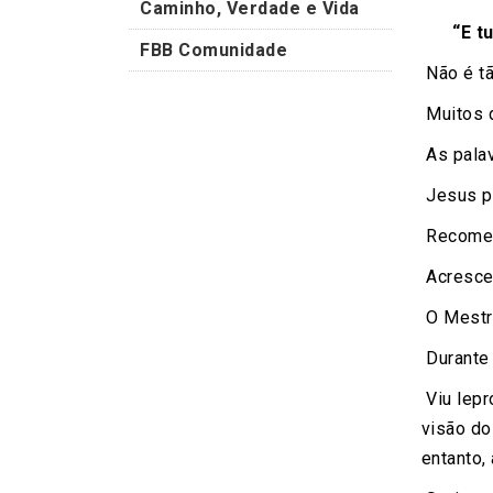
Caminho, Verdade e Vida
“E t
FBB Comunidade
Não é tã
Muitos d
As palav
Jesus pr
Recomend
Acresce 
O Mestre
Durante
Viu lepr
visão do
entanto,