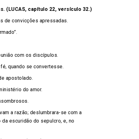
. (LUCAS, capítulo 22, versículo 32.)
es de convicções apressadas.
rmado”.
eunião com os discípulos.
fé, quando se convertesse.
de apostolado.
inistério do amor.
assombrosos.
avam a razão; deslumbrara-se com a
 da escuridão do sepulcro, e, no