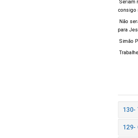
Seriam n
consigo 
Não será
para Jes
Simão Pe
Trabalhe
130-
129-