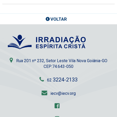
VOLTAR
Rua 201 nº 232, Setor Leste Vila Nova Goiânia-GO
CEP:74.643-050
3224-2133
62
iecv@iecv.org