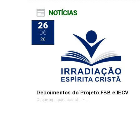
NOTÍCIAS
26
06
26
Depoimentos do Projeto FBB e IECV
Clique aqui para assistir: - ...