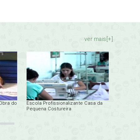
ver mais[+]
 Obra do
Escola Profissionalizante Casa da
Escola Es
Pequena Costureira