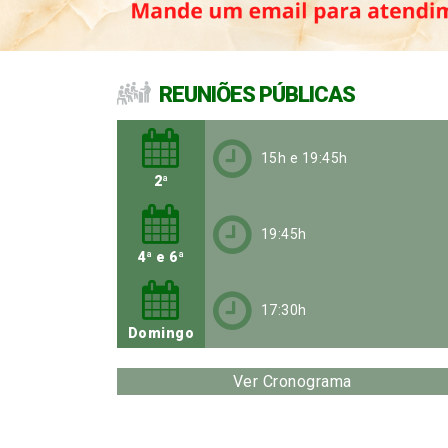
REUNIÕES PÚBLICAS
15h e 19:45h
2ª
(segunda)
19:45h
4ª e 6ª
feira
17:30h
Domingo
Ver Cronograma