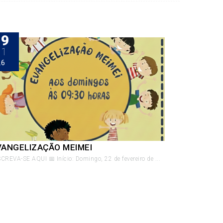
29
01
26
VANGELIZAÇÃO MEIMEI
CREVA-SE AQUI 📅 Início: Domingo, 22 de fevereiro de ...