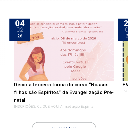
04
02
26
Décima terceira turma do curso “Nossos
E
INS
filhos são Espíritos” da Evangelização Pré-
natal
INSCRIÇÕES, CLIQUE AQUI A Irradiação Espírita ...