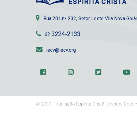
Rua 201 nº 232, Setor Leste Vila Nova Goi
3224-2133
62
iecv@iecv.org
© 2017 - Irradiação Espírita Cristã. Direitos Rese