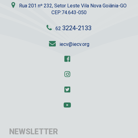
Rua 201 nº 232, Setor Leste Vila Nova Goiânia-GO
CEP:74.643-050
3224-2133
62
iecv@iecv.org
NEWSLETTER