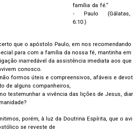
família da fé.”
- Paulo (Gálatas,
6:10.)
erto que o apóstolo Paulo, em nos recomendando 
ecial para com a família da nossa fé, mantinha em 
igação inarredável da assistência imediata aos que
nvivem conosco.
não formos úteis e compreensivos, afáveis e devo
to de alguns companheiros,
o testemunhar a vivência das lições de Jesus, dia
manidade?
itimos, porém, à luz da Doutrina Espírita, que o av
stólico se reveste de