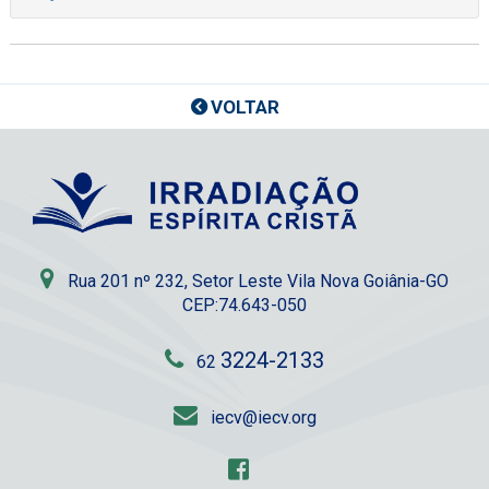
VOLTAR
Rua 201 nº 232, Setor Leste Vila Nova Goiânia-GO
CEP:74.643-050
3224-2133
62
iecv@iecv.org