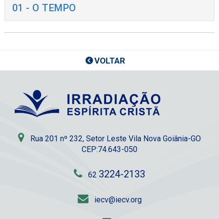
01 - O TEMPO
VOLTAR
Rua 201 nº 232, Setor Leste Vila Nova Goiânia-GO
CEP:74.643-050
3224-2133
62
iecv@iecv.org