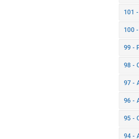
101 
100 
99 -
98 -
97 -
96 -
95 -
94 -