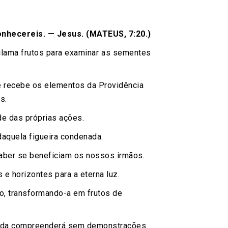
onhecereis. — Jesus. (MATEUS, 7:20.)
eclama frutos para examinar as sementes
ue recebe os elementos da Providência
s.
de das próprias ações.
aquela figueira condenada.
aber se beneficiam os nossos irmãos.
 e horizontes para a eterna luz.
o, transformando-a em frutos de
 nada compreenderá sem demonstrações