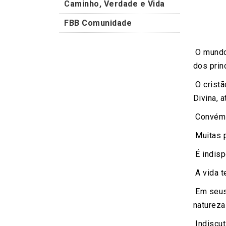
Caminho, Verdade e Vida
FBB Comunidade
O mundo 
dos prin
O cristã
Divina, 
Convém o
Muitas p
É indisp
A vida t
Em seus 
natureza 
Indiscut