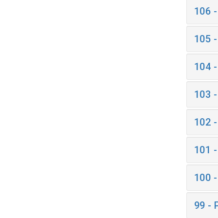
106 
105 
104 
103 
102 
101 
100 
99 -