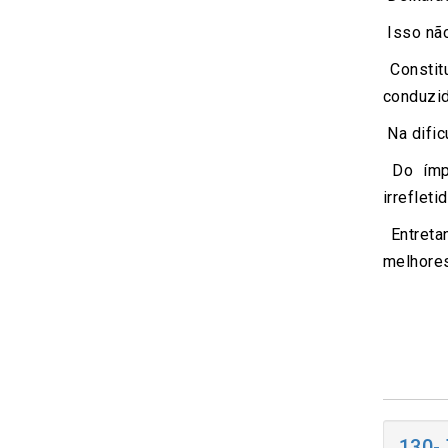
Isso não
Constit
conduzi
Na dific
Do ímpi
irreflet
Entreta
melhores
130-