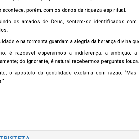
 acontece, porém, com os donos da riqueza espiritual.
uindo os amados de Deus, sentem-se identificados com 
dos.
uldade e na tormenta guardam a alegria da herança divina qu
o, é razoável esperarmos a indiferença, a ambição, a
idamente; do ignorante, é natural recebermos perguntas louca
nto, o apóstolo da gentilidade exclama com razão: “Ma
.”
 TRISTEZA