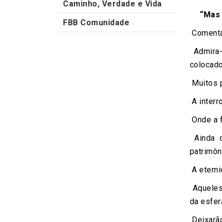
Caminho, Verdade e Vida
“Mas 
FBB Comunidade
Comenta
Admira-
colocado
Muitos p
A interr
Onde a 
Ainda q
patrimôn
A eterni
Aqueles
da esfer
Deixarão