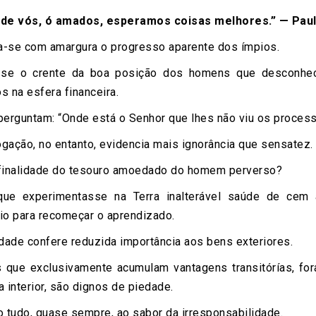
de vós, ó amados, esperamos coisas melhores.” — Paulo.
-se com amargura o progresso aparente dos ímpios.
se o crente da boa posição dos homens que desconhec
s na esfera financeira.
erguntam: “Onde está o Senhor que lhes não viu os proce
ogação, no entanto, evidencia mais ignorância que sensatez.
finalidade do tesouro amoedado do homem perverso?
ue experimentasse na Terra inalterável saúde de cem 
io para recomeçar o aprendizado.
dade confere reduzida importância aos bens exteriores.
 que exclusivamente acumulam vantagens transitórías, fo
a interior, são dignos de piedade.
 tudo, quase sempre, ao sabor da irresponsabilidade.