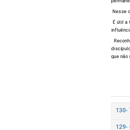
permane
Nesse ca
É útil a
influênc
Reconhe
discípu
que não 
130-
129-