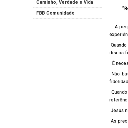
Caminho, Verdade e Vida
“R
FBB Comunidade
A pergu
experiên
Quando 
discos f
É necess
Não bast
fidelida
Quando 
referênci
Jesus nã
As preoc