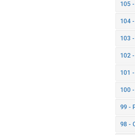
105 
104 
103 
102 
101 
100 
99 -
98 -