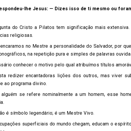
espondeu-lhe Jesus: — Dizes isso de ti mesmo ou fora
nta do Cristo a Pilatos tem significação mais extensiva
cias religiosas.
encaramos no Mestre a personalidade do Salvador, por qu
onográficos, na repetição pura e simples de palavras ouvid
ário conhecer o motivo pelo qual atribuímos títulos amoráv
a redizer encantadoras lições dos outros, mas viver sub
de ao programa divino.
alguém se refere nominalmente a um homem, esse home
a.
o é símbolo legendário; é um Mestre Vivo.
upações superficiais do mundo chegam, educam o espírito 